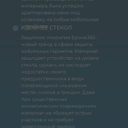
интерьера, была успешно
адаптирована нами под
установку на любые мобильные
устройства.
УДОБНЕЕ СТЕКОЛ
Защитное покрытие Броня360 -
новый тренд в сфере защиты
мобильных гаджетов. Материал
защищает устройство на уровне
стекла, однако, не наследует
недостатки своего
предшественника в виде
появляющихся «на ровном
месте» сколов и трещин. Даже
при существенных
косметических повреждениях
материал не образует острых
участков и не требует
немедленной замены.