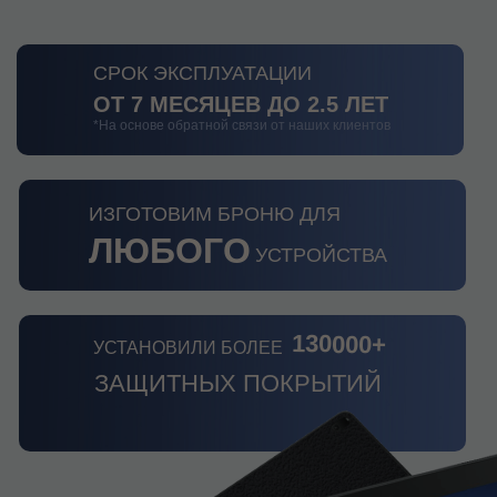
ALCATEL. LENOVO. IN
СРОК ЭКСПЛУАТАЦИИ
ОТ 7 МЕСЯЦЕВ ДО 2.5 ЛЕТ
HUAWEI. BLACKBERRY
*На основе обратной связи от наших клиентов
ИЗГОТОВИМ БРОНЮ ДЛЯ
ЛЮБОГО
УСТРОЙСТВА
130000+
УСТАНОВИЛИ БОЛЕЕ
ЗАЩИТНЫХ ПОКРЫТИЙ