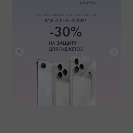
GOOGLE PIXEL. SAMS
MOTOROLLA. IPAD. OP
TECNO. ANKER. MEIZ